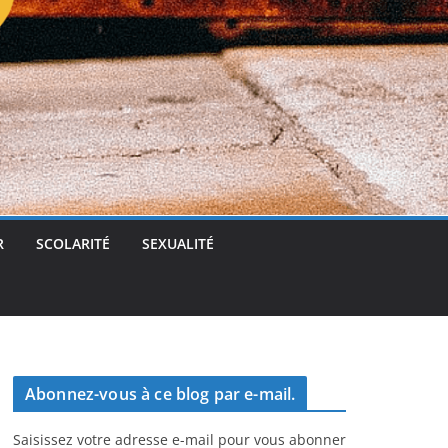
t
g
e
r
R
SCOLARITÉ
SEXUALITÉ
Abonnez-vous à ce blog par e-mail.
Saisissez votre adresse e-mail pour vous abonner