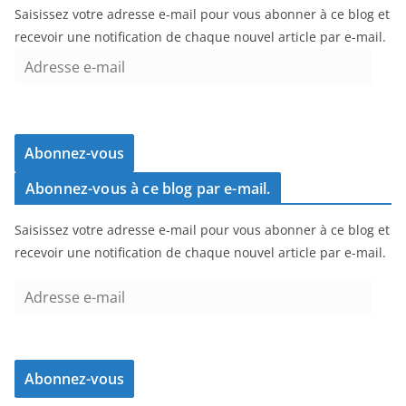
Saisissez votre adresse e-mail pour vous abonner à ce blog et
recevoir une notification de chaque nouvel article par e-mail.
A
d
r
e
s
Abonnez-vous
s
Abonnez-vous à ce blog par e-mail.
e
e
Saisissez votre adresse e-mail pour vous abonner à ce blog et
-
recevoir une notification de chaque nouvel article par e-mail.
m
a
A
i
d
l
r
e
Abonnez-vous
s
s