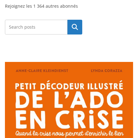
Rejoignez les 1 364 autres abonnés
e
e
-
Rechercher
m
a
i
l