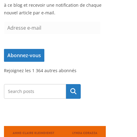
à ce blog et recevoir une notification de chaque
nouvel article par e-mail.
A
d
r
e
Abonnez-vous
s
s
Rejoignez les 1 364 autres abonnés
e
e
-
Rechercher
m
a
i
l