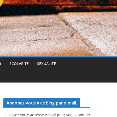
t
g
e
r
R
SCOLARITÉ
SEXUALITÉ
Abonnez-vous à ce blog par e-mail.
Saisissez votre adresse e-mail pour vous abonner