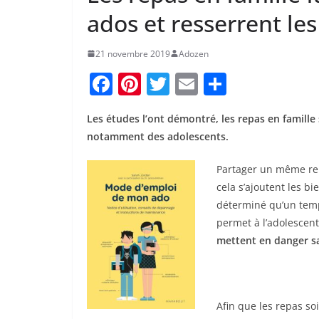
ados et resserrent les
21 novembre 2019
Adozen
F
Pi
T
E
P
a
nt
w
m
ar
Les études l’ont démontré, les repas en famille
c
er
itt
ai
ta
notamment des adolescents.
e
e
er
l
g
b
st
er
Partager un même rep
cela s’ajoutent les b
o
déterminé qu’un tem
o
permet à l’adolescent
k
mettent en danger s
Afin que les repas soi