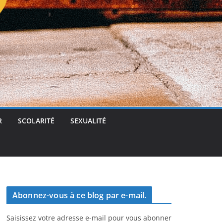
t
g
e
r
R
SCOLARITÉ
SEXUALITÉ
Abonnez-vous à ce blog par e-mail.
Saisissez votre adresse e-mail pour vous abonner