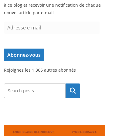
à ce blog et recevoir une notification de chaque
nouvel article par e-mail.
A
d
r
e
Abonnez-vous
s
s
Rejoignez les 1 365 autres abonnés
e
e
-
Rechercher
m
a
i
l