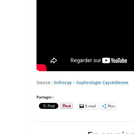
Source :
Sofrocay – Sophrologie Caycédienne
Partager :
E-mail
Plus