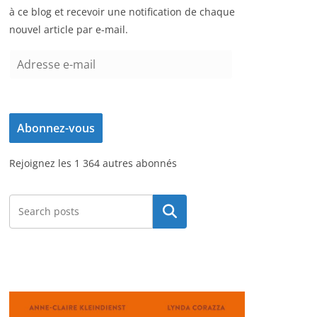
à ce blog et recevoir une notification de chaque
nouvel article par e-mail.
A
d
r
e
Abonnez-vous
s
s
Rejoignez les 1 364 autres abonnés
e
e
-
Rechercher
m
a
i
l