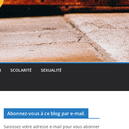
t
g
e
r
R
SCOLARITÉ
SEXUALITÉ
Abonnez-vous à ce blog par e-mail.
Saisissez votre adresse e-mail pour vous abonner