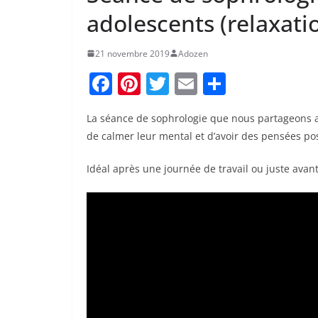
adolescents (relaxati
21 novembre 2019
Adozen
F
Pi
T
E
P
a
nt
w
m
ar
La séance de sophrologie que nous partageons a
c
er
itt
ai
ta
de calmer leur mental et d’avoir des pensées pos
e
e
er
l
g
b
st
er
Idéal après une journée de travail ou juste avan
o
o
k