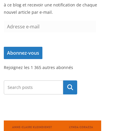
à ce blog et recevoir une notification de chaque
nouvel article par e-mail.
A
d
r
e
Abonnez-vous
s
s
Rejoignez les 1 365 autres abonnés
e
e
-
Rechercher
m
a
i
l