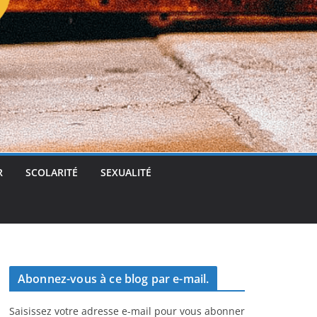
t
g
e
r
R
SCOLARITÉ
SEXUALITÉ
Abonnez-vous à ce blog par e-mail.
Saisissez votre adresse e-mail pour vous abonner