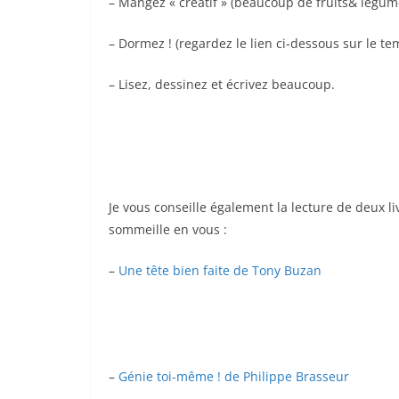
– Mangez « créatif » (beaucoup de fruits& légum
– Dormez ! (regardez le lien ci-dessous sur le t
– Lisez, dessinez et écrivez beaucoup.
Je vous conseille également la lecture de deux liv
sommeille en vous :
–
Une tête bien faite de Tony Buzan
–
Génie toi-même ! de Philippe Brasseur