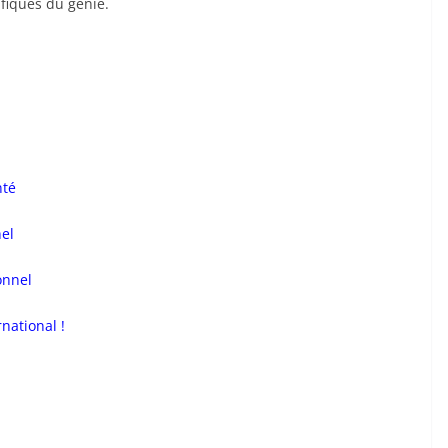
fiques du génie.
nté
nel
onnel
rnational !