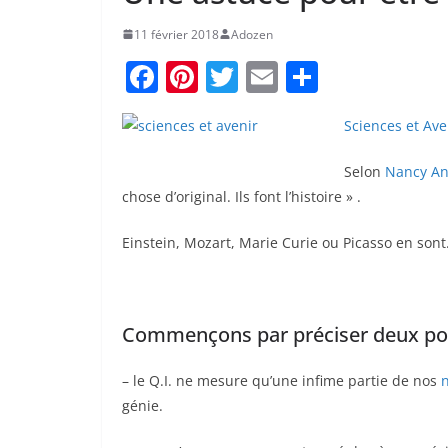
11 février 2018
Adozen
F
Pi
T
E
P
a
nt
w
m
ar
Sciences et Ave
c
er
itt
ai
ta
e
e
er
l
g
Selon
Nancy A
b
st
er
chose d’original. Ils font l’histoire » .
o
Einstein, Mozart, Marie Curie ou Picasso en sont
o
k
Commençons par préciser deux poi
– le Q.I. ne mesure qu’une infime partie de nos
génie.