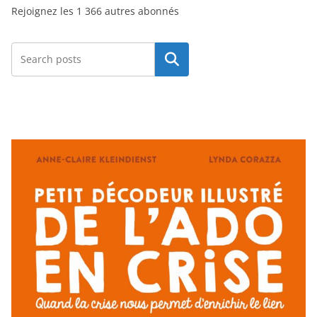
Rejoignez les 1 366 autres abonnés
e
e
-
Rechercher
m
a
i
l