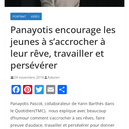
PORTRAIT
VIDÉO
Panayotis encourage les
jeunes à s’accrocher à
leur rêve, travailler et
persévérer
24 novembre 2016
Adozen
F
Pi
T
E
P
a
nt
w
m
ar
Panayotis Pascot, collaborateur de Yann Barthès dans
c
er
itt
ai
ta
le Quotidien(TMC), nous explique avec beaucoup
e
e
er
l
g
d’humour comment s’accrocher à ses rêves, faire
b
st
er
preuve d’audace, travailler et persévérer pour donner