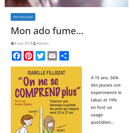
PSYCHOLOGIE
Mon ado fume…
4 mai 2018
Adozen
F
Pi
T
E
P
a
nt
w
m
ar
c
er
itt
ai
ta
À 15 ans, 56%
e
e
er
l
g
des jeunes ont
b
st
er
expérimenté le
o
tabac et 19%
en font un
o
usage
k
quotidien…