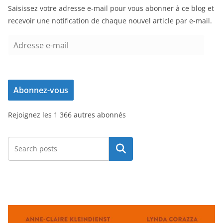
Saisissez votre adresse e-mail pour vous abonner à ce blog et
recevoir une notification de chaque nouvel article par e-mail.
A
d
r
e
Abonnez-vous
s
s
Rejoignez les 1 366 autres abonnés
e
e
-
Rechercher
m
a
i
l