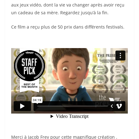
e
e
er
l
g
aux jeux vidéo, dont la vie va changer après avoir reçu
b
st
er
un cadeau de sa mère. Regardez jusqu’à la fin.
o
Ce film a reçu plus de 50 prix dans différents festivals.
o
k
Merci à Jacob Frey pour cette magnifique création .