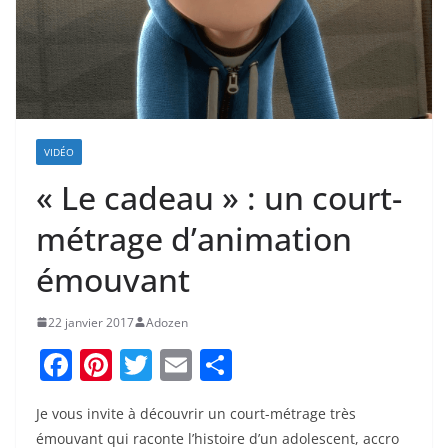
VIDÉO
« Le cadeau » : un court-
métrage d’animation
émouvant
22 janvier 2017
Adozen
F
Pi
T
E
P
a
nt
w
m
ar
Je vous invite à découvrir un court-métrage très
c
er
itt
ai
ta
émouvant qui raconte l’histoire d’un adolescent, accro