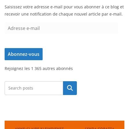
Saisissez votre adresse e-mail pour vous abonner à ce blog et
recevoir une notification de chaque nouvel article par e-mail.
A
d
r
e
Abonnez-vous
s
s
Rejoignez les 1 365 autres abonnés
e
e
-
Rechercher
m
a
i
l