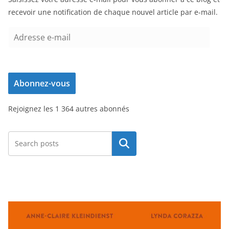
recevoir une notification de chaque nouvel article par e-mail.
A
d
r
e
Abonnez-vous
s
s
Rejoignez les 1 364 autres abonnés
e
e
-
Rechercher
m
a
i
l