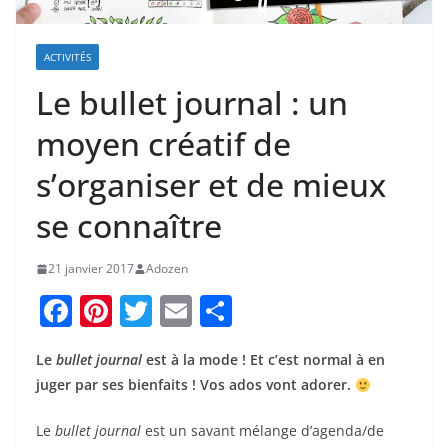
ACTIVITÉS
Le bullet journal : un
moyen créatif de
s’organiser et de mieux
se connaître
21 janvier 2017
Adozen
F
Pi
T
E
P
a
nt
w
m
ar
Le
bullet journal
est à la mode ! Et c’est normal à en
c
er
itt
ai
ta
juger par ses bienfaits ! Vos ados vont adorer.
e
e
er
l
g
b
st
er
Le
bullet journal
est un savant mélange d’agenda/de