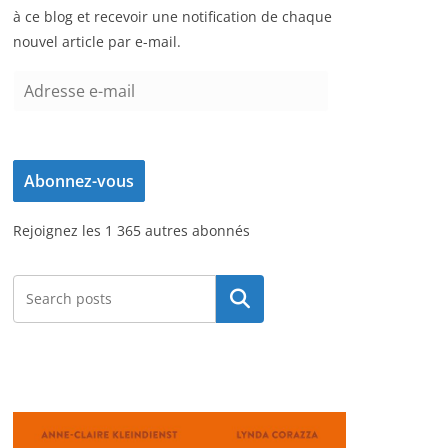
à ce blog et recevoir une notification de chaque
nouvel article par e-mail.
A
d
r
e
Abonnez-vous
s
s
Rejoignez les 1 365 autres abonnés
e
e
-
Rechercher
m
a
i
l