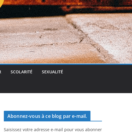
t
g
e
r
R
SCOLARITÉ
SEXUALITÉ
Abonnez-vous à ce blog par e-mail.
Saisissez votre adresse e-mail pour vous abonner