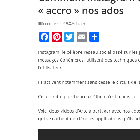
« accro » nos ados
6 octobre 2019
Adozen
F
Pi
T
E
P
a
nt
w
m
ar
Instagram, le célèbre réseau social basé sur les p
c
er
itt
ai
ta
messages éphémères, utilisent des techniques d
e
e
er
l
g
l’utilisateur.
b
st
er
Ils activent notamment sans cesse le
circuit de
o
o
Cela rend-il plus heureux ? Rien n’est moins sûr.
k
Voici deux vidéos d’Arte à partager avec nos ado
qui se cachent derrière les applications qu’ils a