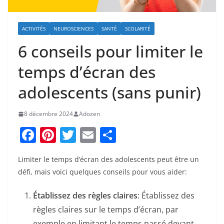
ACTIVITÉS
NEUROSCIENCES
SANTÉ
SCOLARITÉ
6 conseils pour limiter le
temps d’écran des
adolescents (sans punir)
8 décembre 2024
Adozen
F
Pi
T
E
P
a
nt
w
m
ar
Limiter le temps d’écran des adolescents peut être un
c
er
itt
ai
ta
défi, mais voici quelques conseils pour vous aider:
e
e
er
l
g
b
st
er
Établissez des règles claires
: Établissez des
règles claires sur le temps d’écran, par
o
exemple en limitant le temps passé devant