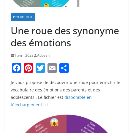
PSYCHOLOGIE
Une roue des synonyme
des émotions
1 avril 2023
Adozen
F
Pi
T
E
P
a
nt
w
m
ar
Je vous propose de découvrir une roue pour enrichir le
c
er
itt
ai
ta
vocabulaire des émotions des parents et des
e
e
er
l
g
adolescents . Le fichier est
disponible en
b
st
er
téléchargement ici.
o
o