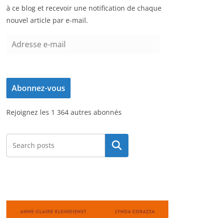
à ce blog et recevoir une notification de chaque
nouvel article par e-mail.
A
d
r
e
Abonnez-vous
s
s
Rejoignez les 1 364 autres abonnés
e
e
-
Rechercher
m
a
i
l