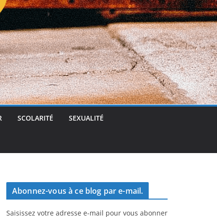
t
g
e
r
R
SCOLARITÉ
SEXUALITÉ
Abonnez-vous à ce blog par e-mail.
Saisissez votre adresse e-mail pour vous abonner