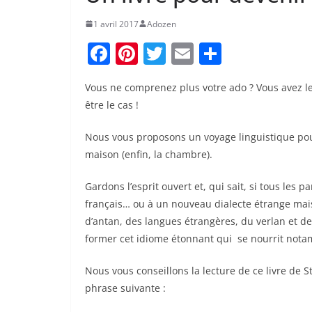
1 avril 2017
Adozen
F
Pi
T
E
P
a
nt
w
m
ar
Vous ne comprenez plus votre ado ? Vous avez le
c
er
itt
ai
ta
être le cas !
e
e
er
l
g
b
st
er
Nous vous proposons un voyage linguistique po
maison (enfin, la chambre).
o
o
Gardons l’esprit ouvert et, qui sait, si tous les 
k
français… ou à un nouveau dialecte étrange mais 
d’antan, des langues étrangères, du verlan et de
former cet idiome étonnant qui se nourrit nota
Nous vous conseillons la lecture de ce livre de 
phrase suivante :