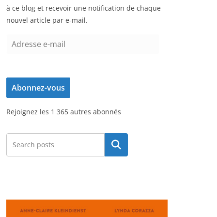
à ce blog et recevoir une notification de chaque
nouvel article par e-mail.
A
d
r
e
Abonnez-vous
s
s
Rejoignez les 1 365 autres abonnés
e
e
-
Rechercher
m
a
i
l