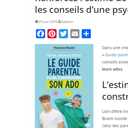
les conseils d’une ps
29 juin 2025
Adozen
F
Pi
T
E
P
a
nt
w
m
ar
Dans une inte
c
er
itt
ai
ta
«
Guide paren
e
e
er
l
g
conseils esse
b
st
er
leurs ados.
o
L’esti
o
const
k
Loin d’être in
Brami insiste
celui des par