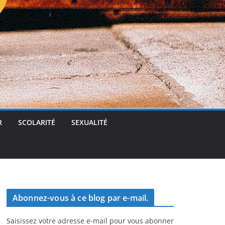
t
g
e
r
R
SCOLARITÉ
SEXUALITÉ
Abonnez-vous à ce blog par e-mail.
Saisissez votre adresse e-mail pour vous abonner