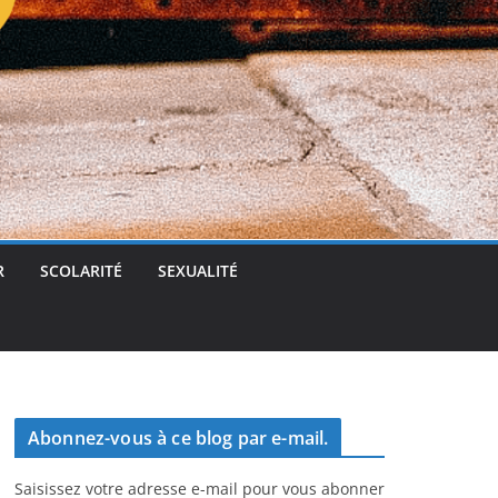
t
g
e
r
R
SCOLARITÉ
SEXUALITÉ
Abonnez-vous à ce blog par e-mail.
Saisissez votre adresse e-mail pour vous abonner