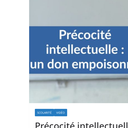
SCOLARITÉ
VIDÉO
Précocité intellectue