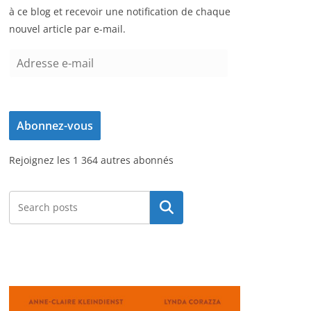
à ce blog et recevoir une notification de chaque
nouvel article par e-mail.
A
d
r
e
Abonnez-vous
s
s
Rejoignez les 1 364 autres abonnés
e
e
-
Rechercher
m
a
i
l