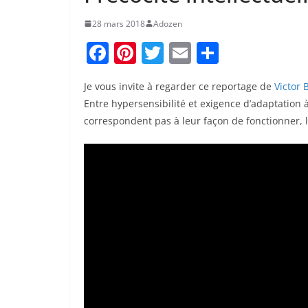
28 mars 2018
Adozen
F
Pi
T
E
P
a
nt
w
m
ar
Je vous invite à regarder ce reportage de
Victor 
c
er
itt
ai
ta
Entre hypersensibilité et exigence d’adaptation 
e
e
er
l
g
correspondent pas à leur façon de fonctionner, l
b
st
er
o
o
k