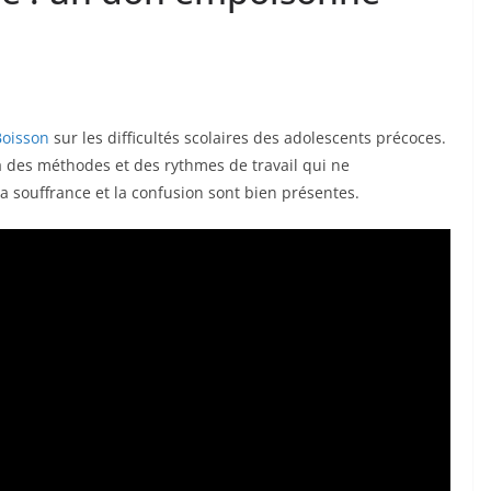
Boisson
sur les difficultés scolaires des adolescents précoces.
à des méthodes et des rythmes de travail qui ne
a souffrance et la confusion sont bien présentes.