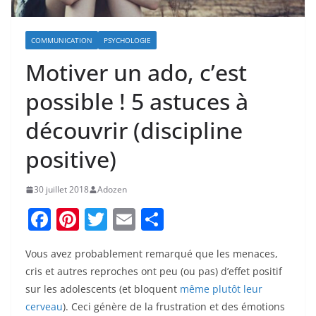
COMMUNICATION
PSYCHOLOGIE
Motiver un ado, c’est
possible ! 5 astuces à
découvrir (discipline
positive)
30 juillet 2018
Adozen
F
Pi
T
E
P
a
nt
w
m
ar
Vous avez probablement remarqué que les menaces,
c
er
itt
ai
ta
cris et autres reproches ont peu (ou pas) d’effet positif
e
e
er
l
g
sur les adolescents (et bloquent
même plutôt leur
b
st
er
cerveau
). Ceci génère de la frustration et des émotions