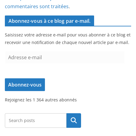
commentaires sont traitées
.
Abonnez-vous à ce blog par e-mail.
Saisissez votre adresse e-mail pour vous abonner à ce blog et
recevoir une notification de chaque nouvel article par e-mail.
A
d
r
e
Abonnez-vous
s
s
Rejoignez les 1 364 autres abonnés
e
e
-
Rechercher
m
a