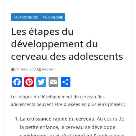
NEUROSCIENCES
PSYCHOLOGIE
Les étapes du
développement du
cerveau des adolescents
28 mars 2023
Adozen
F
Pi
T
E
P
a
nt
w
m
ar
Les étapes du développement du cerveau des
c
er
itt
ai
ta
adolescents peuvent être divisées en plusieurs phases :
e
e
er
l
g
b
st
er
La croissance rapide du cerveau
: Au cours de
la petite enfance, le cerveau se développe
o
rapidement, mais c’est pendant l’adolescence