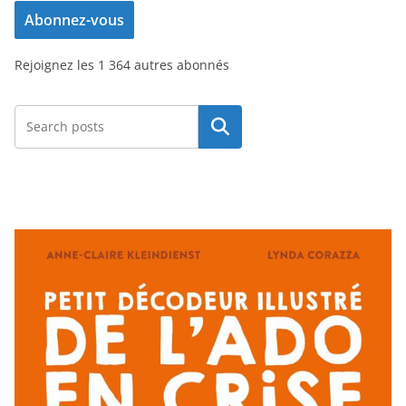
Abonnez-vous
s
s
Rejoignez les 1 364 autres abonnés
e
e
-
Rechercher
m
a
i
l