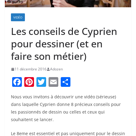
VIDÉO
Les conseils de Cyprien
pour dessiner (et en
faire son métier)
11 décembre 2016
Adozen
F
Pi
T
E
P
a
nt
w
m
ar
Nous vous invitons à découvrir une vidéo (sérieuse)
c
er
itt
ai
ta
dans laquelle Cyprien donne 8 précieux conseils pour
e
e
er
l
g
les passionnés de dessin ou celles et ceux qui
b
st
er
souhaitent se lancer.
o
Le 8eme est essentiel et pas uniquement pour le dessin