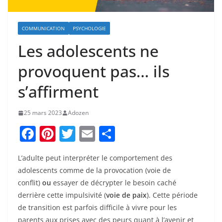
COMMUNICATION
PSYCHOLOGIE
Les adolescents ne
provoquent pas… ils
s’affirment
25 mars 2023
Adozen
F
Pi
T
E
P
a
nt
w
m
ar
L’adulte peut interpréter le comportement des
c
er
itt
ai
ta
adolescents comme de la provocation (voie de
e
e
er
l
g
conflit)
ou
essayer de décrypter le besoin caché
b
st
er
derrière cette impulsivité (
voie de paix
). Cette période
o
de transition est parfois difficile à vivre pour les
parents aux prises avec des peurs quant à l’avenir et