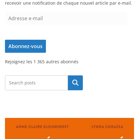
recevoir une notification de chaque nouvel article par e-mail.
A
d
r
e
Abonnez-vous
s
s
Rejoignez les 1 365 autres abonnés
e
e
-
Rechercher
m
a
i
l