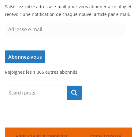
Saisissez votre adresse e-mail pour vous abonner à ce blog et
recevoir une notification de chaque nouvel article par e-mail.
A
d
r
e
Abonnez-vous
s
s
Rejoignez les 1 366 autres abonnés
e
e
-
Rechercher
m
a
i
l