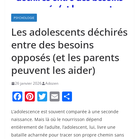
PSYCHOLOGIE
Les adolescents déchirés
entre des besoins
opposés (et les parents
peuvent les aider)
26 janvier 2026
Adozen
F
Pi
T
E
P
a
nt
w
m
ar
L’adolescence est souvent comparée à une seconde
c
er
itt
ai
ta
naissance. Mais là où le nourrisson dépend
e
e
er
l
g
entièrement de l’adulte, l’adolescent, lui, livre une
b
st
er
bataille acharnée pour tracer son propre chemin sans