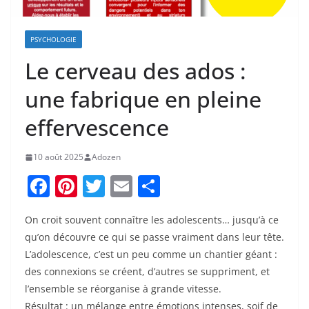
PSYCHOLOGIE
Le cerveau des ados :
une fabrique en pleine
effervescence
10 août 2025
Adozen
F
Pi
T
E
P
a
nt
w
m
ar
On croit souvent connaître les adolescents… jusqu’à ce
c
er
itt
ai
ta
qu’on découvre ce qui se passe vraiment dans leur tête.
e
e
er
l
g
L’adolescence, c’est un peu comme un chantier géant :
b
st
er
des connexions se créent, d’autres se suppriment, et
o
l’ensemble se réorganise à grande vitesse.
Résultat : un mélange entre émotions intenses, soif de