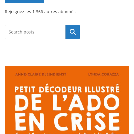
s
Rejoignez les 1 366 autres abonnés
e
e
-
Rechercher
m
a
i
l