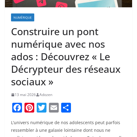
NUMÉRIQUE
Construire un pont
numérique avec nos
ados : Découvrez « Le
Décrypteur des réseaux
sociaux »
13 mai 2026
Adozen
F
Pi
T
E
P
a
nt
w
m
ar
L’univers numérique de nos adolescents peut parfois
c
er
itt
ai
ta
ressembler à une galaxie lointaine dont nous ne
e
e
er
l
g