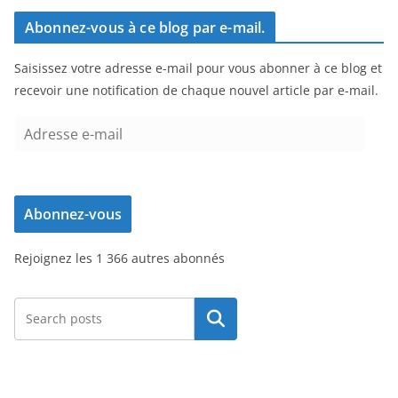
Abonnez-vous à ce blog par e-mail.
Saisissez votre adresse e-mail pour vous abonner à ce blog et
recevoir une notification de chaque nouvel article par e-mail.
A
d
r
e
Abonnez-vous
s
s
Rejoignez les 1 366 autres abonnés
e
e
-
Rechercher
m
a
i
l