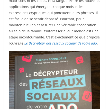
maîtrisons ni les codes, ni la langue. Entre les nouvelles
b
st
er
applications qui émergent chaque mois et les
o
expressions cryptiques qui ponctuent leurs phrases, il
est facile de se sentir dépassé. Pourtant, pour
o
maintenir le lien et assurer une véritable coopération
k
au sein de la famille, s’intéresser à leur monde est une
étape incontournable. C’est exactement ce que propose
l’ouvrage
Le Décrypteur des réseaux sociaux de votre ado
.