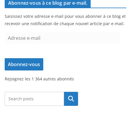
Abonnez-vous à ce blog par e-mail.
Saisissez votre adresse e-mail pour vous abonner à ce blog et
recevoir une notification de chaque nouvel article par e-mail.
A
d
r
e
Abonnez-vous
s
s
Rejoignez les 1 364 autres abonnés
e
e
-
Rechercher
m
a
i
l