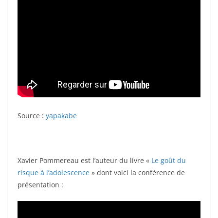
k
Source :
yapakabe
Xavier Pommereau est l’auteur du livre «
Le goût du
risque à l’adolescence
» dont voici la conférence de
présentation :