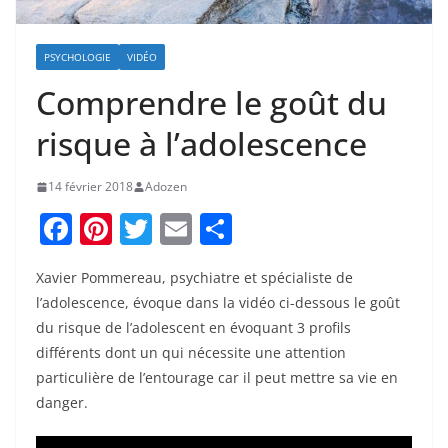
PSYCHOLOGIE
VIDÉO
Comprendre le goût du
risque à l’adolescence
14 février 2018
Adozen
F
Pi
T
E
P
a
nt
w
m
ar
Xavier Pommereau, psychiatre et spécialiste de
c
er
itt
ai
ta
l’adolescence, évoque dans la vidéo ci-dessous le goût
e
e
er
l
g
du risque de l’adolescent en évoquant 3 profils
b
st
er
différents dont un qui nécessite une attention
o
particulière de l’entourage car il peut mettre sa vie en
danger.
o