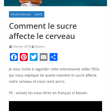
NEUROSCIENCES
SANTÉ
Comment le sucre
affecte le cerveau
2 février 2018
Adozen
F
Pi
T
E
P
a
nt
w
m
ar
Je vous invite à regarder cette interessante vidéo TEDx
c
er
itt
ai
ta
qui nous explique de quelle manière le sucre affecte
e
e
er
l
g
notre cerveau et nous rend accro.
b
st
er
PS : activez les sous-titres en français si besoin.
o
o