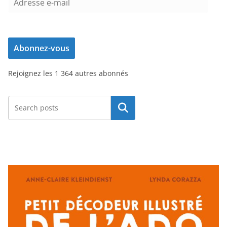
d
r
e
Abonnez-vous
s
s
Rejoignez les 1 364 autres abonnés
e
e
-
Rechercher
m
a
i
l