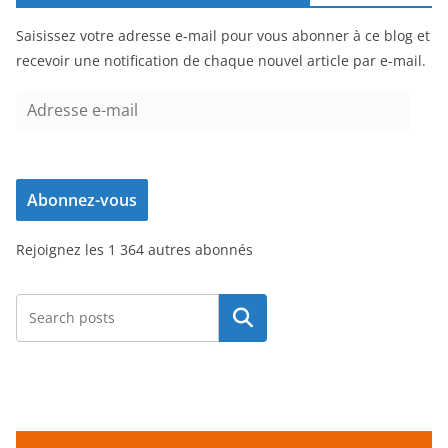
Saisissez votre adresse e-mail pour vous abonner à ce blog et
recevoir une notification de chaque nouvel article par e-mail.
A
d
r
e
Abonnez-vous
s
s
Rejoignez les 1 364 autres abonnés
e
e
-
Rechercher
m
a
i
l