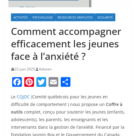
ACTIVITÉS
PSYCHOLOGIE
RESSOURCES GRATUITES
SCOLARITÉ
Comment accompagner
efficacement les jeunes
face à l’anxiété ?
22 juin 2025
Adozen
F
Pi
T
E
P
a
nt
w
m
ar
Le
CQJDC (
Comité québécois pour les jeunes en
c
er
itt
ai
ta
difficulté de comportement )
nous propose un
Coffre à
e
e
er
l
g
outils
complet, conçu pour soutenir les jeunes (enfants,
b
st
er
adolescents), les parents, les enseignants et les
o
intervenants dans la gestion de l’anxiété. Financé par la
Fondation Jasmin Roy et le Gouvernement du Canada
,