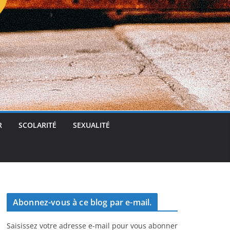
t
g
e
r
R
SCOLARITÉ
SEXUALITÉ
Abonnez-vous à ce blog par e-mail.
Saisissez votre adresse e-mail pour vous abonner