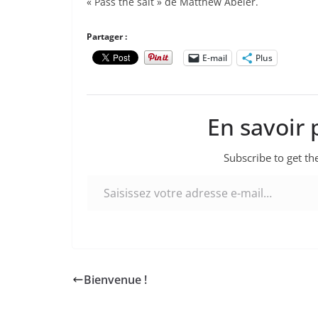
« Pass the salt » de Matthew Abeler.
Partager :
E-mail
Plus
En savoir 
Subscribe to get the
Saisissez votre adresse e-mail…
Bienvenue !