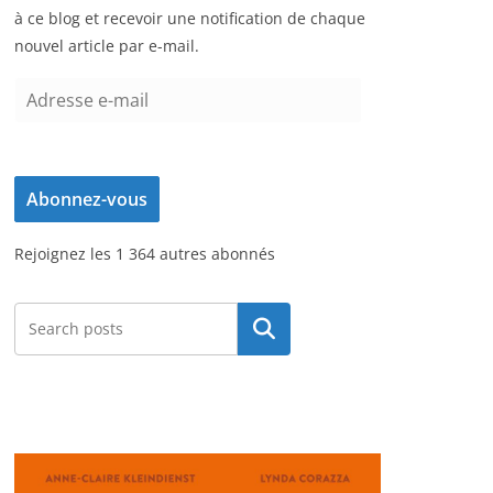
à ce blog et recevoir une notification de chaque
nouvel article par e-mail.
A
d
r
e
Abonnez-vous
s
s
Rejoignez les 1 364 autres abonnés
e
e
-
Rechercher
m
a
i
l