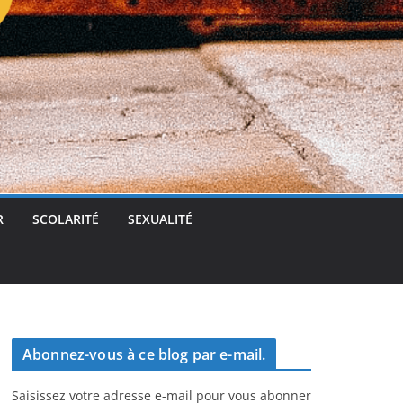
t
g
e
r
R
SCOLARITÉ
SEXUALITÉ
Abonnez-vous à ce blog par e-mail.
Saisissez votre adresse e-mail pour vous abonner