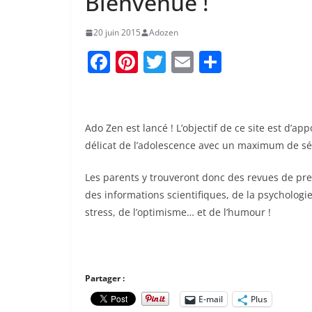
Bienvenue !
20 juin 2015
Adozen
F
Pi
T
E
P
a
nt
w
m
ar
c
er
itt
ai
ta
e
e
er
l
g
Ado Zen est lancé ! L’objectif de ce site est d’a
b
st
er
délicat de l’adolescence avec un maximum de sé
o
Les parents y trouveront donc des revues de pres
o
des informations scientifiques, de la psychologie
k
stress, de l’optimisme… et de l’humour !
Partager :
E-mail
Plus