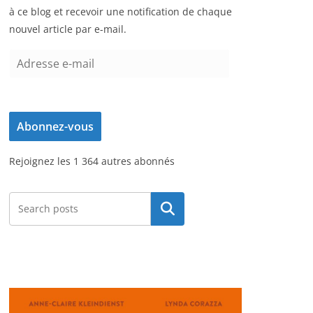
à ce blog et recevoir une notification de chaque
nouvel article par e-mail.
A
d
r
e
Abonnez-vous
s
s
Rejoignez les 1 364 autres abonnés
e
e
-
Rechercher
m
a
i
l