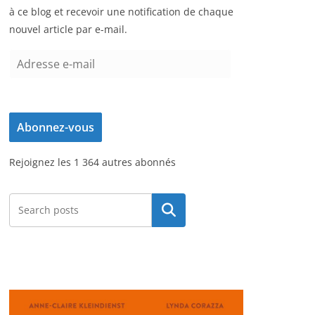
à ce blog et recevoir une notification de chaque
nouvel article par e-mail.
A
d
r
e
Abonnez-vous
s
s
Rejoignez les 1 364 autres abonnés
e
e
-
Rechercher
m
a
i
l