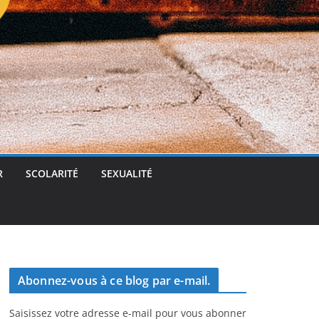
t
g
e
r
R
SCOLARITÉ
SEXUALITÉ
Abonnez-vous à ce blog par e-mail.
Saisissez votre adresse e-mail pour vous abonner