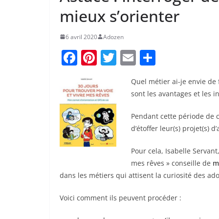
mieux s’orienter
6 avril 2020
Adozen
F
Pi
T
E
P
a
nt
w
m
ar
Quel métier ai-je envie de 
c
er
itt
ai
ta
sont les avantages et les 
e
e
er
l
g
b
st
er
Pendant cette période de c
d’étoffer leur(s) projet(s)
o
o
Pour cela, Isabelle Servant
k
mes rêves » conseille de
me
dans les métiers qui attisent la curiosité des ad
Voici comment ils peuvent procéder :