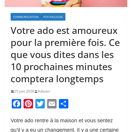
COMMUNICATION
PSYCHOLOGIE
Votre ado est amoureux
pour la première fois. Ce
que vous dites dans les
10 prochaines minutes
comptera longtemps
25 juin 2026
Adozen
F
Pi
T
E
P
a
nt
w
m
ar
c
er
itt
ai
ta
Votre ado rentre à la maison et vous sentez
e
e
er
l
g
qu’il y a eu un changement. Il y a une certaine