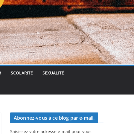
t
g
e
r
R
SCOLARITÉ
SEXUALITÉ
Abonnez-vous à ce blog par e-mail.
Saisissez votre adresse e-mail pour vous