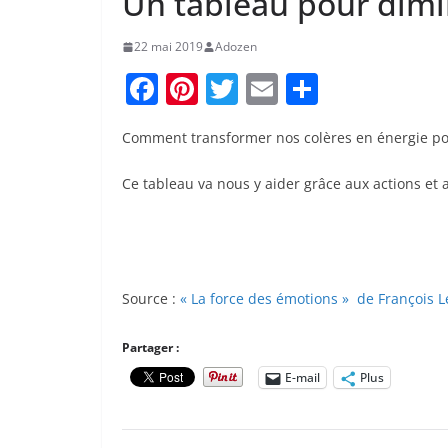
Un tableau pour dimi
22 mai 2019
Adozen
F
Pi
T
E
P
a
nt
w
m
ar
Comment transformer nos colères en énergie po
c
er
itt
ai
ta
e
e
er
l
g
Ce tableau va nous y aider grâce aux actions et
b
st
er
o
o
Source :
« La force des émotions » de François 
k
Partager :
E-mail
Plus