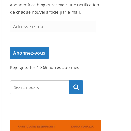
abonner à ce blog et recevoir une notification
de chaque nouvel article par e-mail.
A
d
r
e
Abonnez-vous
s
s
Rejoignez les 1 365 autres abonnés
e
e
-
Rechercher
m
a
i
l