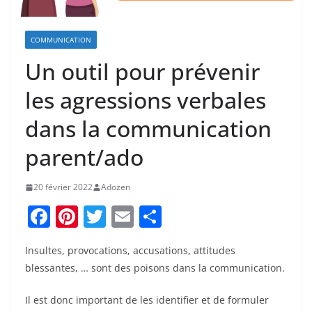
COMMUNICATION
Un outil pour prévenir
les agressions verbales
dans la communication
parent/ado
20 février 2022
Adozen
F
Pi
T
E
P
a
nt
w
m
ar
Insultes, provocations, accusations, attitudes
c
er
itt
ai
ta
blessantes, … sont des poisons dans la communication.
e
e
er
l
g
b
st
er
Il est donc important de les identifier et de formuler