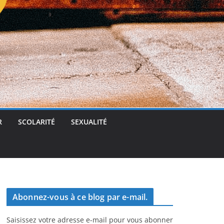
t
g
e
r
R
SCOLARITÉ
SEXUALITÉ
Abonnez-vous à ce blog par e-mail.
Saisissez votre adresse e-mail pour vous abonner