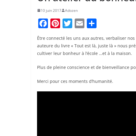
10 juin 2017
Adozen
F
Pi
T
E
P
a
nt
w
m
ar
Être connecté les uns aux autres, verbaliser no
c
er
itt
ai
ta
auteure du livre « Tout est là, juste là » nous 
e
e
er
l
g
cultiver leur bonheur à l’école …et à la maison.
b
st
er
Plus de pleine conscience et de bienveillance po
o
o
Merci pour ces moments d’humanité.
k