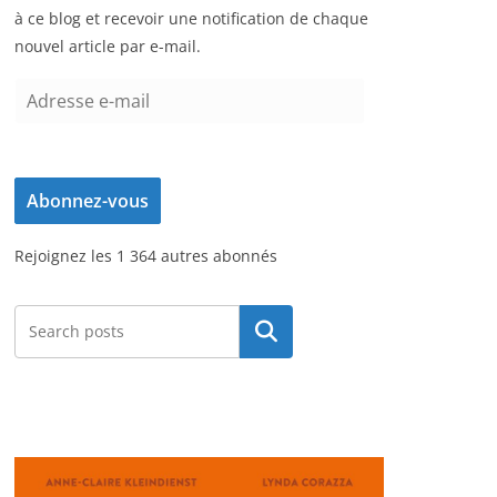
à ce blog et recevoir une notification de chaque
nouvel article par e-mail.
A
d
r
e
Abonnez-vous
s
s
Rejoignez les 1 364 autres abonnés
e
e
-
Rechercher
m
a
i
l