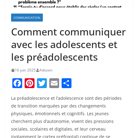
COMMUNICATION
Comment communiquer
avec les adolescents et
les préadolescents
16 juin 2025
Adozen
F
Pi
T
E
P
a
nt
w
m
ar
La préadolescence et l’adolescence sont des périodes
c
er
itt
ai
ta
de transition marquées par des changements
e
e
er
l
g
physiques, émotionnels et cognitifs. Les jeunes
b
st
er
cherchent plus d’autonomie, vivent des pressions
o
sociales, scolaires et digitales, et leur cerveau
(notamment le cortex préfrontal) continue de se