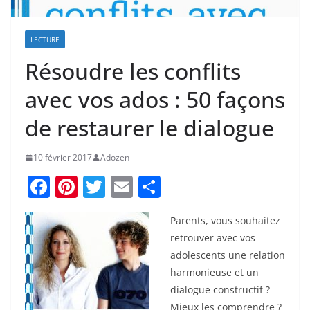
LECTURE
Résoudre les conflits
avec vos ados : 50 façons
de restaurer le dialogue
10 février 2017
Adozen
F
Pi
T
E
P
a
nt
w
m
ar
Parents, vous souhaitez
c
er
itt
ai
ta
retrouver avec vos
e
e
er
l
g
adolescents une relation
b
st
er
harmonieuse et un
o
dialogue constructif ?
Mieux les comprendre ?