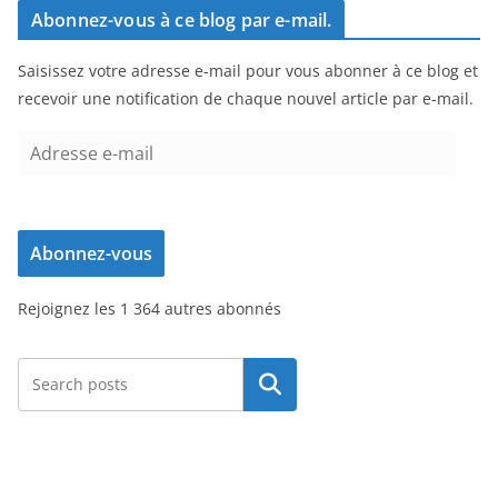
Abonnez-vous à ce blog par e-mail.
Saisissez votre adresse e-mail pour vous abonner à ce blog et
recevoir une notification de chaque nouvel article par e-mail.
A
d
r
e
Abonnez-vous
s
s
Rejoignez les 1 364 autres abonnés
e
e
-
Rechercher
m
a
i
l