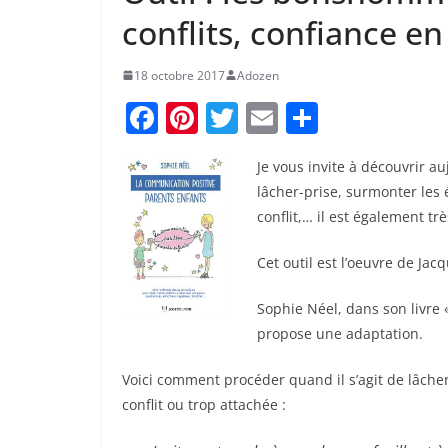
conflits, confiance en
18 octobre 2017
Adozen
F
Pi
T
E
P
a
nt
w
m
ar
Je vous invite à découvrir a
c
er
itt
ai
ta
lâcher-prise, surmonter les 
e
e
er
l
g
conflit,… il est également trè
b
st
er
Cet outil est l’oeuvre de Jacq
o
o
Sophie Néel, dans son livre
k
propose une adaptation.
Voici comment procéder quand il s’agit de lâche
conflit ou trop attachée :