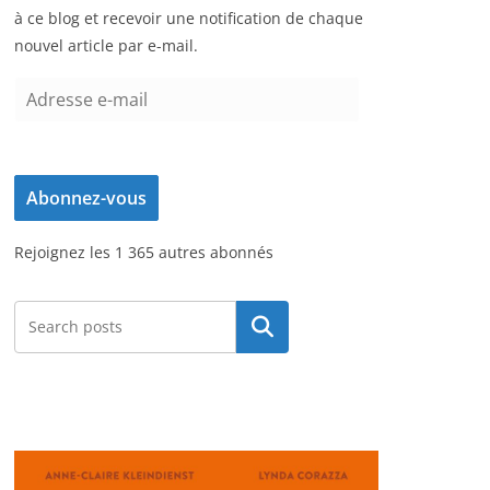
à ce blog et recevoir une notification de chaque
nouvel article par e-mail.
A
d
r
e
Abonnez-vous
s
s
Rejoignez les 1 365 autres abonnés
e
e
-
Rechercher
m
a
i
l