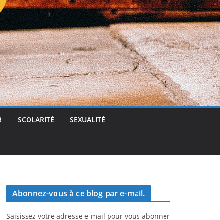
t
g
e
r
R
SCOLARITÉ
SEXUALITÉ
Abonnez-vous à ce blog par e-mail.
Saisissez votre adresse e-mail pour vous abonner