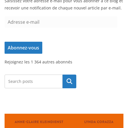
Saisissez votre adresse e-mail pour vous abonner à ce blog et
recevoir une notification de chaque nouvel article par e-mail.
A
d
r
e
Abonnez-vous
s
s
Rejoignez les 1 364 autres abonnés
e
e
-
Rechercher
m
a
i
l