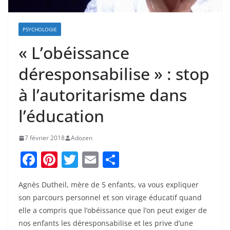
PSYCHOLOGIE
« L’obéissance
déresponsabilise » : stop
à l’autoritarisme dans
l’éducation
7 février 2018
Adozen
F
Pi
T
E
P
a
nt
w
m
ar
Agnès Dutheil, mère de 5 enfants, va vous expliquer
c
er
itt
ai
ta
son parcours personnel et son virage éducatif quand
e
e
er
l
g
elle a compris que l’obéissance que l’on peut exiger de
b
st
er
nos enfants les déresponsabilise et les prive d’une