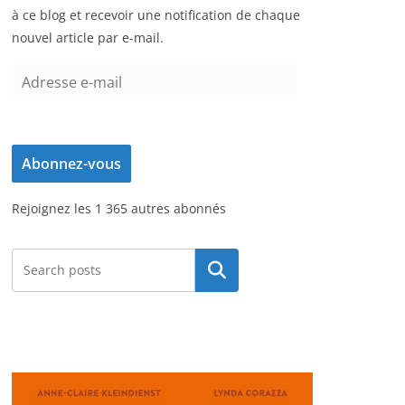
à ce blog et recevoir une notification de chaque
nouvel article par e-mail.
A
d
r
e
Abonnez-vous
s
s
Rejoignez les 1 365 autres abonnés
e
e
-
Rechercher
m
a
i
l