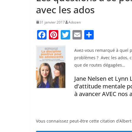
avec les ados
31 janvier 2017
Adozen
F
Pi
T
E
P
a
nt
w
m
ar
c
er
itt
ai
ta
Avez-vous remarqué à quel p
problèmes ? Avec les ados, cer
e
e
er
l
g
que de routes dégagées…
b
st
er
Jane Nelsen et Lynn L
o
d’attitude mentale po
o
à avancer AVEC nos 
k
Vous connaissez peut-être cette citation d’Albert 