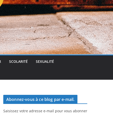
t
g
e
r
R
SCOLARITÉ
SEXUALITÉ
Abonnez-vous à ce blog par e-mail.
Saisissez votre adresse e-mail pour vous abonner