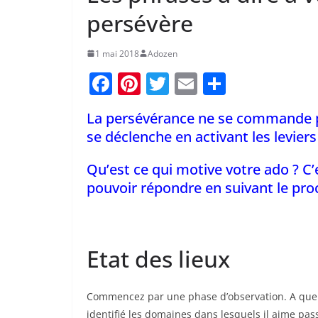
persévère
1 mai 2018
Adozen
F
Pi
T
E
P
a
nt
w
m
ar
La persévérance ne se commande pas
c
er
itt
ai
ta
se déclenche en activant les levier
e
e
er
l
g
b
st
er
Qu’est ce qui motive votre ado ? C’
pouvoir répondre en suivant le pro
o
o
k
Etat des lieux
Commencez par une phase d’observation. A quel 
identifié les domaines dans lesquels il aime pass