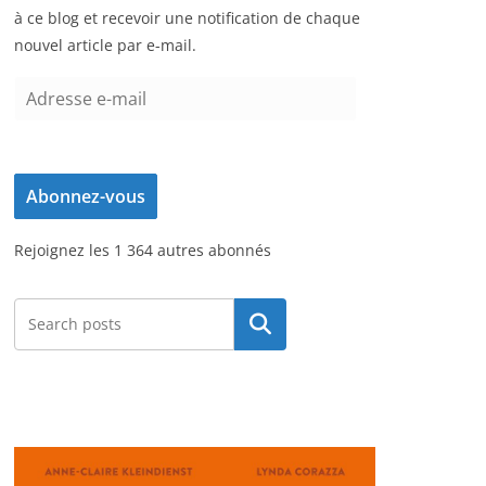
à ce blog et recevoir une notification de chaque
nouvel article par e-mail.
A
d
r
e
Abonnez-vous
s
s
Rejoignez les 1 364 autres abonnés
e
e
-
Rechercher
m
a
i
l