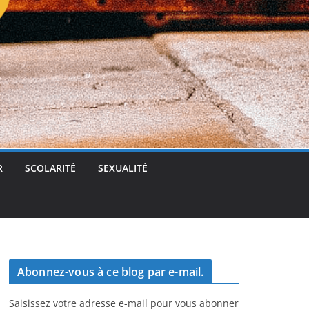
t
g
e
r
R
SCOLARITÉ
SEXUALITÉ
Abonnez-vous à ce blog par e-mail.
Saisissez votre adresse e-mail pour vous abonner