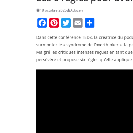
18 octobre 2025
Adozen
F
Pi
T
E
P
a
nt
w
m
ar
Dans cette conférence TEDx, la créatrice du pod
c
er
itt
ai
ta
surmonter le « syndrome de l’overthinker », la pe
e
e
er
l
g
Malgré les critiques intenses reçues en tant qu
b
st
er
persévéré et propose six règles qu’elle applique
o
o
k