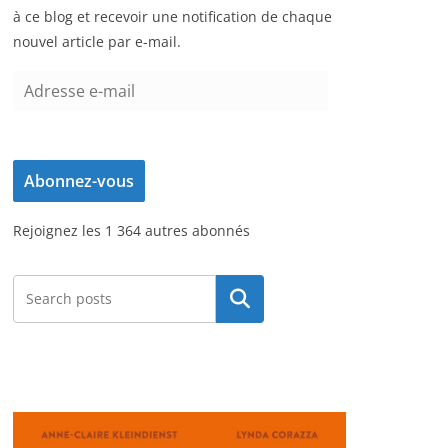
à ce blog et recevoir une notification de chaque
nouvel article par e-mail.
A
d
r
e
Abonnez-vous
s
s
Rejoignez les 1 364 autres abonnés
e
e
-
Rechercher
m
a
i
l