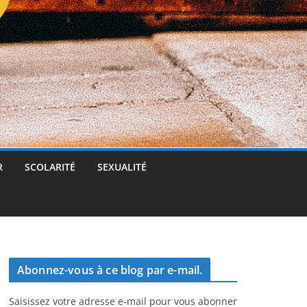
t
g
e
r
R
SCOLARITÉ
SEXUALITÉ
Abonnez-vous à ce blog par e-mail.
Saisissez votre adresse e-mail pour vous abonner