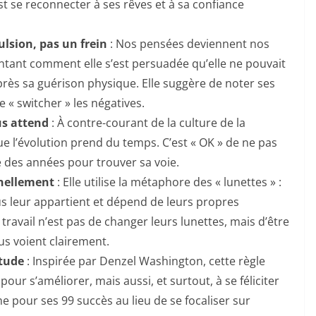
st se reconnecter à ses rêves et à sa confiance
ulsion, pas un frein
: Nos pensées deviennent nos
contant comment elle s’est persuadée qu’elle ne pouvait
rès sa guérison physique. Elle suggère de noter ses
e « switcher » les négatives.
us attend
: À contre-courant de la culture de la
ue l’évolution prend du temps. C’est « OK » de ne pas
e des années pour trouver sa voie.
nnellement
: Elle utilise la métaphore des « lunettes » :
us leur appartient et dépend de leurs propres
 travail n’est pas de changer leurs lunettes, mais d’être
s voient clairement.
itude
: Inspirée par Denzel Washington, cette règle
our s’améliorer, mais aussi, et surtout, à se féliciter
 pour ses 99 succès au lieu de se focaliser sur