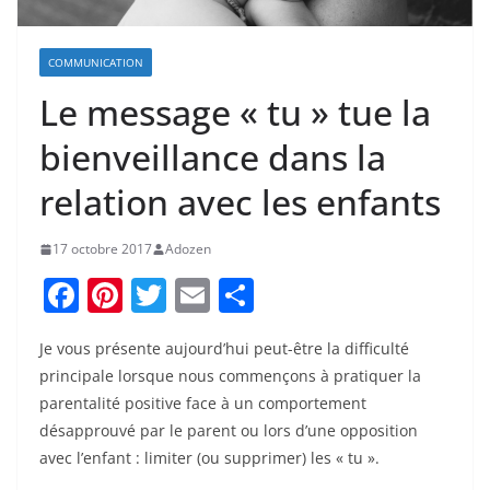
COMMUNICATION
Le message « tu » tue la
bienveillance dans la
relation avec les enfants
17 octobre 2017
Adozen
F
Pi
T
E
P
a
nt
w
m
ar
Je vous présente aujourd’hui peut-être la difficulté
c
er
itt
ai
ta
principale lorsque nous commençons à pratiquer la
e
e
er
l
g
parentalité positive face à un comportement
b
st
er
désapprouvé par le parent ou lors d’une opposition
o
avec l’enfant : limiter (ou supprimer) les « tu ».