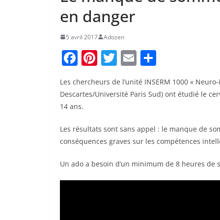
en danger
5 avril 2017
Adozen
F
Pi
T
E
P
a
nt
w
m
ar
Les chercheurs de l’unité INSERM 1000 « Neuro-im
c
er
itt
ai
ta
Descartes/Université Paris Sud) ont étudié le ce
e
e
er
l
g
14 ans.
b
st
er
Les résultats sont sans appel : le manque de s
o
conséquences graves sur les compétences intell
o
k
Un ado a besoin d’un minimum de 8 heures de 