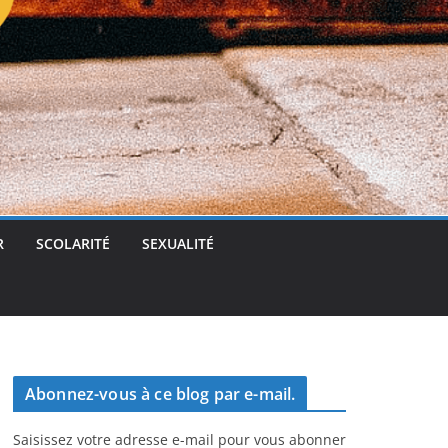
t
g
e
r
R
SCOLARITÉ
SEXUALITÉ
Abonnez-vous à ce blog par e-mail.
Saisissez votre adresse e-mail pour vous abonner