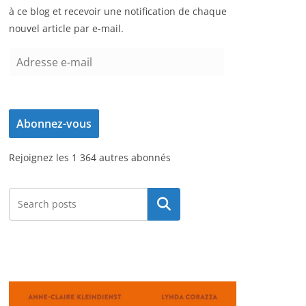
à ce blog et recevoir une notification de chaque
nouvel article par e-mail.
A
d
r
e
Abonnez-vous
s
s
Rejoignez les 1 364 autres abonnés
e
e
-
Rechercher
m
a
i
l