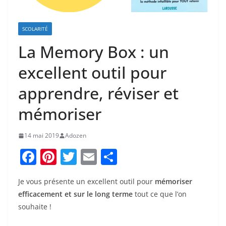
SCOLARITÉ
La Memory Box : un
excellent outil pour
apprendre, réviser et
mémoriser
14 mai 2019
Adozen
F
Pi
T
E
P
a
nt
w
m
ar
Je vous présente un excellent outil pour
mémoriser
c
er
itt
ai
ta
efficacement et sur le long terme
tout ce que l’on
e
e
er
l
g
souhaite !
b
st
er