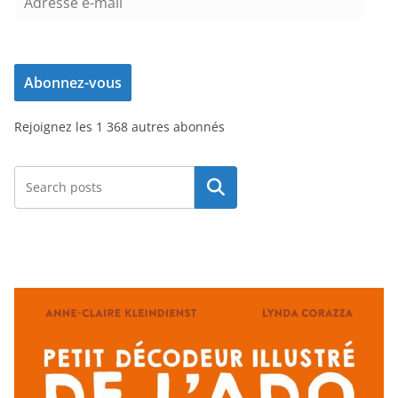
d
r
e
Abonnez-vous
s
s
Rejoignez les 1 368 autres abonnés
e
e
-
Rechercher
m
a
i
l