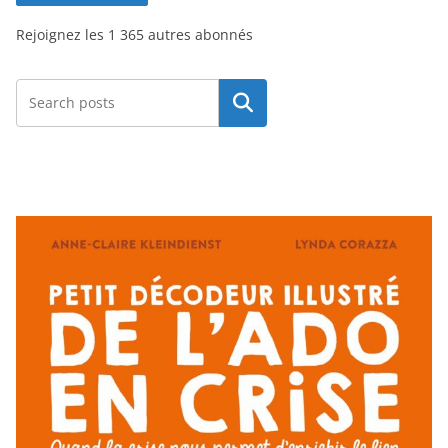
s
Rejoignez les 1 365 autres abonnés
e
e
-
Rechercher
m
a
i
l