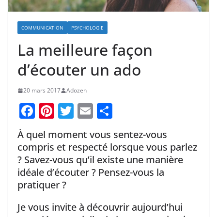
COMMUNICATION
PSYCHOLOGIE
La meilleure façon
d’écouter un ado
20 mars 2017
Adozen
F
Pi
T
E
P
a
nt
w
m
ar
À quel moment vous sentez-vous
c
er
itt
ai
ta
compris et respecté lorsque vous parlez
e
e
er
l
g
? Savez-vous qu’il existe une manière
b
st
er
idéale d’écouter ? Pensez-vous la
o
pratiquer ?
o
Je vous invite à découvrir aujourd’hui