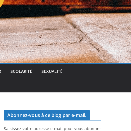
t
g
e
r
R
SCOLARITÉ
SEXUALITÉ
Abonnez-vous à ce blog par e-mail.
Saisissez votre adresse e-mail pour vous abonner