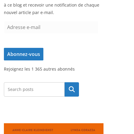
à ce blog et recevoir une notification de chaque
nouvel article par e-mail.
A
d
r
e
Abonnez-vous
s
s
Rejoignez les 1 365 autres abonnés
e
e
-
Rechercher
m
a
i
l