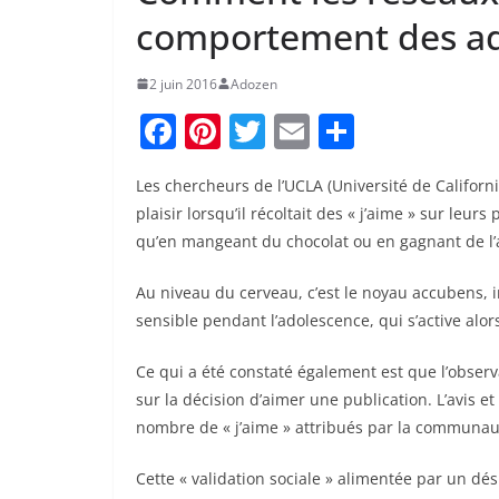
comportement des a
2 juin 2016
Adozen
F
Pi
T
E
P
a
nt
w
m
ar
Les chercheurs de l’UCLA (Université de Californ
c
er
itt
ai
ta
plaisir lorsqu’il récoltait des « j’aime » sur leur
e
e
er
l
g
qu’en mangeant du chocolat ou en gagnant de l’
b
st
er
Au niveau du cerveau, c’est le noyau accubens, i
o
sensible pendant l’adolescence, qui s’active alor
o
k
Ce qui a été constaté également est que l’obse
sur la décision d’aimer une publication. L’avis et
nombre de « j’aime » attribués par la communau
Cette « validation sociale » alimentée par un d