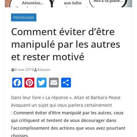
PSYCHOLOGIE
Comment éviter d’être
manipulé par les autres
et rester motivé
8 mai 2019
Adozen
F
Pi
T
E
P
a
nt
w
m
ar
Dans leur livre « La réponse », Allan et Barbara Pease
c
er
itt
ai
ta
évoquent un sujet qui vous parlera certainement
e
e
er
l
g
:
Comment éviter d’être manipulé par les autres, ceux
b
st
er
qui critiquent et tentent de vous décourager dans
o
l’accomplissement des actions que vous avez pourtant
choisies.