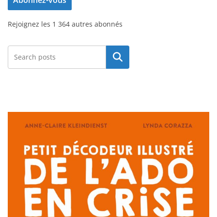
s
s
Rejoignez les 1 364 autres abonnés
e
e
-
Rechercher
m
a
i
l