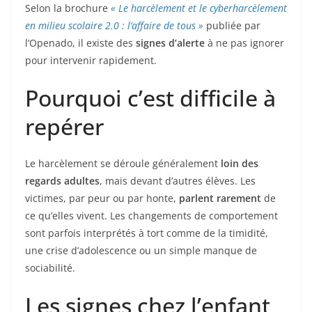
o
Selon la brochure
« Le harcèlement et le cyberharcèlement
en milieu scolaire 2.0 : l’affaire de tous »
publiée par
o
l’Openado, il existe des
signes d’alerte
à ne pas ignorer
k
pour intervenir rapidement.
Pourquoi c’est difficile à
repérer
Le harcèlement se déroule généralement
loin des
regards adultes
, mais devant d’autres élèves. Les
victimes, par peur ou par honte,
parlent rarement
de
ce qu’elles vivent. Les changements de comportement
sont parfois interprétés à tort comme de la timidité,
une crise d’adolescence ou un simple manque de
sociabilité.
Les signes chez l’enfant