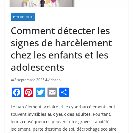
PSYCHOLOGIE
Comment détecter les
signes de harcèlement
chez les enfants et les
adolescents
2 septembre 2025
Adozen
F
Pi
T
E
P
a
nt
w
m
ar
Le harcèlement scolaire et le cyberharcèlement sont
c
er
itt
ai
ta
souvent
invisibles aux yeux des adultes
. Pourtant,
e
e
er
l
g
leurs conséquences peuvent être graves : anxiété,
b
st
er
isolement, perte d’estime de soi, décrochage scolaire…