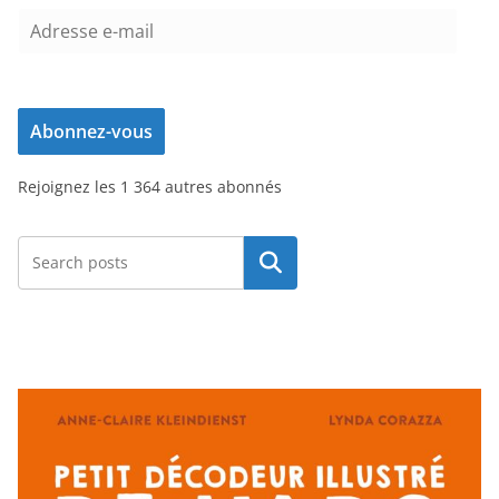
A
d
r
e
Abonnez-vous
s
s
Rejoignez les 1 364 autres abonnés
e
e
-
Rechercher
m
a
i
l