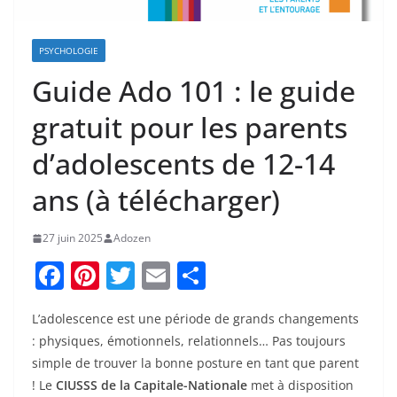
PSYCHOLOGIE
Guide Ado 101 : le guide
gratuit pour les parents
d’adolescents de 12-14
ans (à télécharger)
27 juin 2025
Adozen
F
Pi
T
E
P
a
nt
w
m
ar
L’adolescence est une période de grands changements
c
er
itt
ai
ta
: physiques, émotionnels, relationnels… Pas toujours
e
e
er
l
g
simple de trouver la bonne posture en tant que parent
b
st
er
! Le
CIUSSS de la Capitale-Nationale
met à disposition