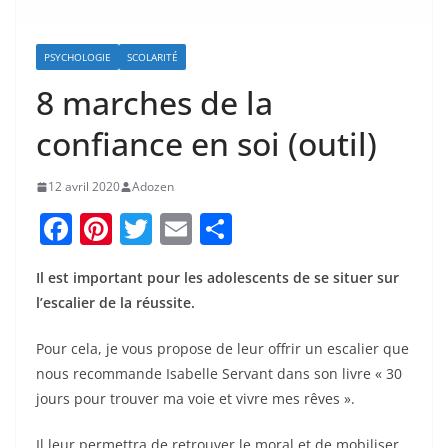
PSYCHOLOGIE
SCOLARITÉ
8 marches de la
confiance en soi (outil)
12 avril 2020
Adozen
F
Pi
T
E
P
a
nt
w
m
ar
Il est important pour les adolescents de se situer sur
c
er
itt
ai
ta
l’escalier de la réussite.
e
e
er
l
g
b
st
er
Pour cela, je vous propose de leur offrir un escalier que
nous recommande Isabelle Servant dans son livre « 30
o
jours pour trouver ma voie et vivre mes rêves ».
o
Il leur permettra de retrouver le moral et de mobiliser