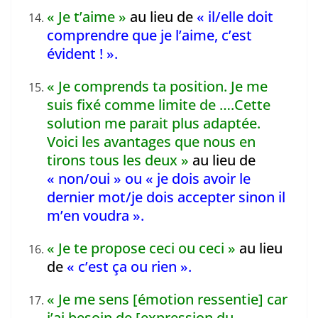
« Je t’aime »
au lieu de
« il/elle doit
comprendre que je l’aime, c’est
évident ! ».
« Je comprends ta position. Je me
suis fixé comme limite de ….Cette
solution me parait plus adaptée.
Voici les avantages que nous en
tirons tous les deux »
au lieu de
« non/oui » ou « je dois avoir le
dernier mot/je dois accepter sinon il
m’en voudra ».
« Je te propose ceci ou ceci »
au lieu
de
« c’est ça ou rien ».
« Je me sens [émotion ressentie] car
j’ai besoin de [expression du