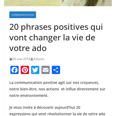
COMMUNICATION
20 phrases positives qui
vont changer la vie de
votre ado
29 mai 2018
Adozen
F
Pi
T
E
P
a
nt
w
m
ar
La communication positive agit sur nos croyances,
c
er
itt
ai
ta
notre bien-être, nos actions et influe directement sur
e
e
er
l
g
notre environnement.
b
st
er
Je vous invite à découvrir aujourd’hui 20
o
expressions qui vont révolutionner la vie de votre ado