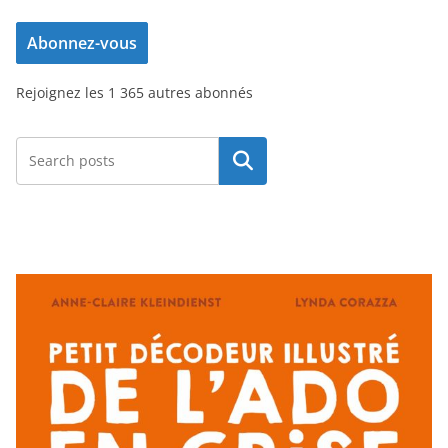
e
Abonnez-vous
s
s
Rejoignez les 1 365 autres abonnés
e
e
-
Rechercher
m
a
i
l